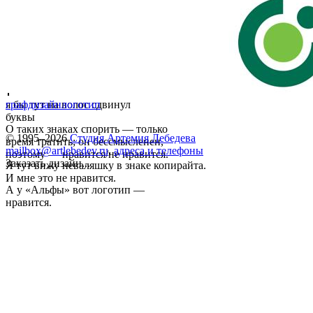
я бы тут на волос сдвинул
графдизайн
логотип
буквы
О таких знаках спорить — только
© 1995–2026
Студия Артемия Лебедева
время тратить; он бессмысленен,
mailbox@artlebedev.ru
,
адреса и телефоны
поэтому — нравится/не нравится.
Заказать дизайн...
Я тут вижу неваляшку в знаке копирайта.
И мне это не нравится.
А у «Альфы» вот логотип —
нравится.