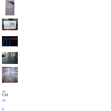
←
Ctrl
→
↓