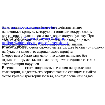
Хотя траектория полета бумеранга действительно
логотип
типографика
каллиграфия
напоминает кривую, которую вы описали вокруг слова,
все же она больше похожа на декоративную булавку. При
© 1995–2026
Студия Артемия Лебедева
этом сам бумеранг просто подставлен к слову, а целью
mailbox@artlebedev.ru
,
адреса и телефоны
было, наверное, чтобы слово вырастало из значка.
Заказать дизайн...
К тому же слово очень сложно читается. Две буквы «о» похожи
на букву из какого-то африканского шрифта.
Скорее всего было задумано, что слово написано без
отрыва инструмента, но в месте где «v» соединяется с «о»
этот принцип нарушен.
Возможно, не стоит подчинять все слово направлению
траектории, а сделать его горизонтально стоящим и найти
место кривой трактории полета, вокруг слова или рядом.