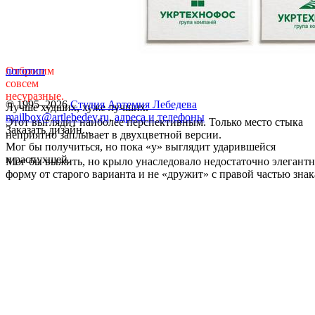
Отбросим
логотип
совсем
несуразные.
© 1995–2026
Студия Артемия Лебедева
Лучше худших, хуже лучших.
mailbox@artlebedev.ru
,
адреса и телефоны
Этот выглядит наиболее перспективным. Только место стыка
Заказать дизайн...
неприятно заплывает в двухцветной версии.
Мог бы получиться, но пока «у» выглядит ударившейся
и распухшей.
Мог бы выжить, но крыло унаследовало недостаточно элегант
форму от старого варианта и не «дружит» с правой частью знак