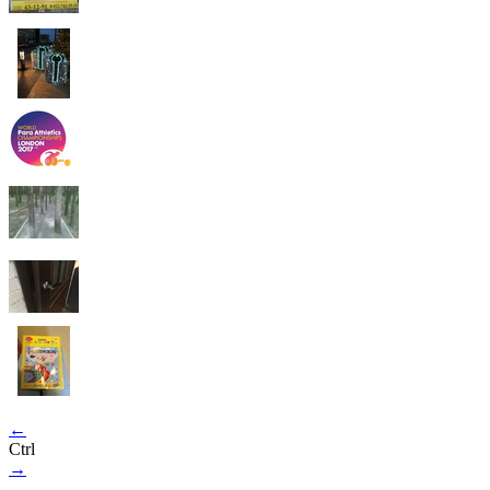
←
Ctrl
→