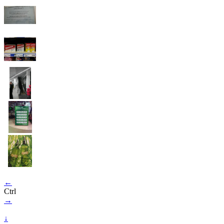
←
Ctrl
→
↓