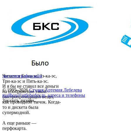
Читается Бэ-ка-эс, Зэ-ка-эс,
логотип
графдизайн
Три-ка-эс и Пять-ка-эс.
И я бы не ставил все деньги
© 1995–2026
Студия Артемия Лебедева
на изображение такой
mailbox@artlebedev.ru
,
адреса и телефоны
быстропроходящей вещи,
Заказать дизайн...
как проводной тычок. Когда-
то и дискета была
супермодной.
А еще раньше —
перфокарта.