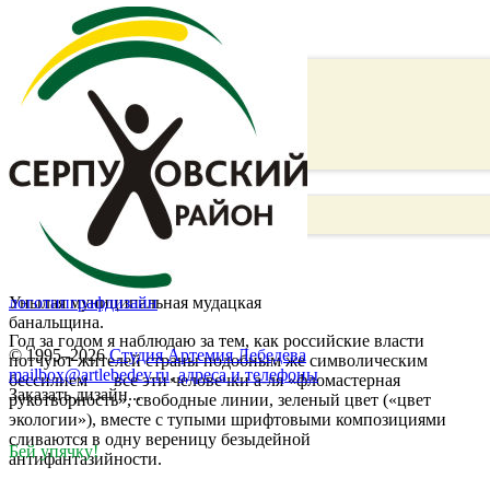
Унылая муниципальная мудацкая
логотип
графдизайн
банальщина.
Год за годом я наблюдаю за тем, как российские власти
© 1995–2026
Студия Артемия Лебедева
потчуют жителей страны подобным же символическим
mailbox@artlebedev.ru
,
адреса и телефоны
бессилием — все эти человечки а-ля «фломастерная
Заказать дизайн...
рукотворность», свободные линии, зеленый цвет («цвет
экологии»), вместе с тупыми шрифтовыми композициями
сливаются в одну вереницу безыдейной
Бей упячку!
антифантазийности.