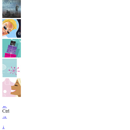
←
Ctrl
→
↓