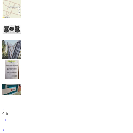
←
Ctrl
→
↓