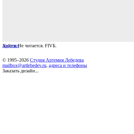
Хуйня. Не читается. FIVБ.
логотип
© 1995–2026
Студия Артемия Лебедева
mailbox@artlebedev.ru
,
адреса и телефоны
Заказать дизайн...