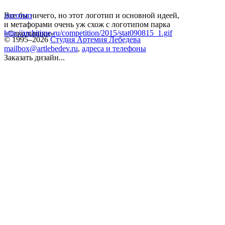
Все бы ничего, но этот логотип и основной идеей,
логотип
и метафорами очень уж схож с логотипом парка
http://architime.ru/competition/2015/stat090815_1.gif
«Сокольники»
© 1995–2026
Студия Артемия Лебедева
mailbox@artlebedev.ru
,
адреса и телефоны
Заказать дизайн...