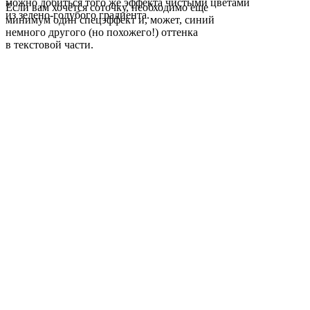
можно добиться того же эффекта чистыми цветами
Если вам хочется соточку, необходимо еще
из зелено-голубого градиента.
минимум один спецэффект и, может, синий
немного другого (но похожего!) оттенка
в текстовой части.