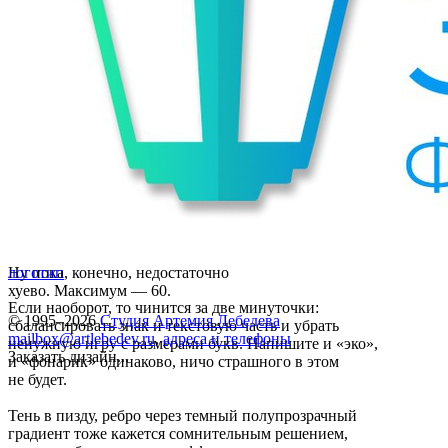
Ну пока, конечно, недостаточно
логотип
хуево. Максимум — 60.
Если наоборот, то чинится за две минуточки:
© 1995–2026
Студия Артемия Лебедева
сбалансировать знак и текстовую часть и убрать
mailbox@artlebedev.ru
,
адреса и телефоны
ненужную игру с размерами букв. Напишите и «эко»,
Заказать дизайн...
и «фонарик» одинаково, ничо страшного в этом
не будет.
Тень в пизду, ребро через темный полупрозрачный
градиент тоже кажется сомнительным решением,