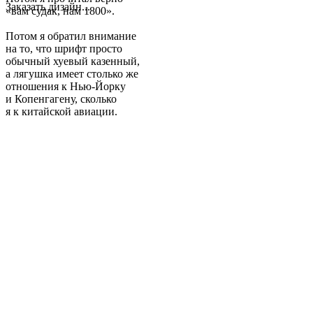
Заказать дизайн...
«вам судак, нам 1800».
Потом я обратил внимание
на то, что шрифт просто
обычный хуевый казенный,
а лягушка имеет столько же
отношения к Нью-Йорку
и Копенгагену, сколько
я к китайской авиации.