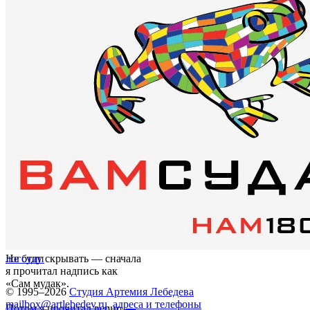
Не буду скрывать — сначала
логотип
я прочитал надпись как
«Сам мудак».
© 1995–2026
Студия Артемия Лебедева
mailbox@artlebedev.ru
,
адреса и телефоны
Потом я прочитал верно —