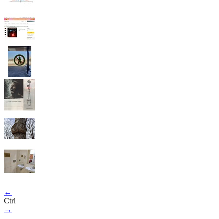
←
Ctrl
→