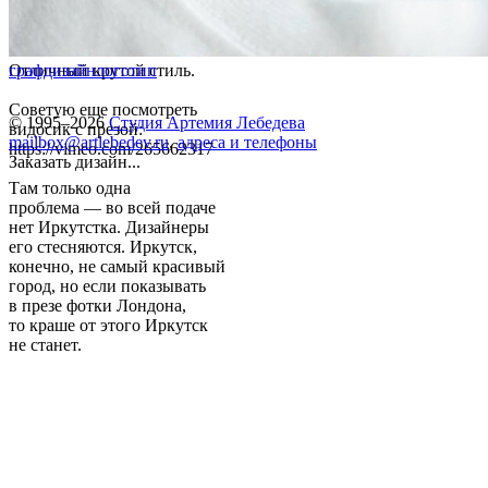
Отличный крутой стиль.
графдизайн
логотип
Советую еще посмотреть
© 1995–2026
Студия Артемия Лебедева
видосик с презой:
mailbox@artlebedev.ru
,
адреса и телефоны
https://vimeo.com/265662317
Заказать дизайн...
Там только одна
проблема — во всей подаче
нет Иркутстка. Дизайнеры
его стесняются. Иркутск,
конечно, не самый красивый
город, но если показывать
в презе фотки Лондона,
то краше от этого Иркутск
не станет.