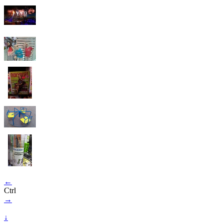
←
Ctrl
→
↓