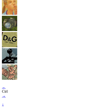
←
Ctrl
→
↓