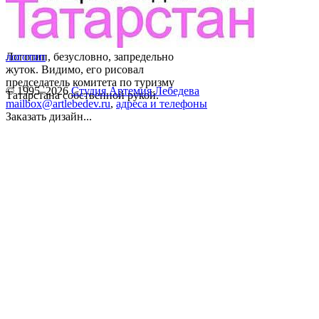
Логотип, безусловно, запредельно
логотип
жуток. Видимо, его рисовал
председатель комитета по туризму
© 1995–2026
Студия Артемия Лебедева
Татарстана собственной рукой.
mailbox@artlebedev.ru
,
адреса и телефоны
Заказать дизайн...