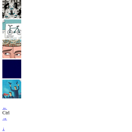
←
Ctrl
→
↓