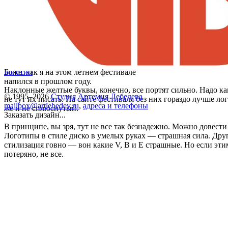
Боже, как я на этом летнем фестивале
логотип
напился в прошлом году.
Наклонные желтые буквы, конечно, все портят сильно. Надо как
© 1995–2026
Студия Артемия Лебедева
не тут их писать. На сайте фестиваля без них гораздо лучше ло
mailbox@artlebedev.ru
,
адреса и телефоны
же и не сплюснутый.
Заказать дизайн...
В принципе, вы зря, тут не все так безнадежно. Можно довести
Логотипы в стиле диско в умелых руках — страшная сила. Друг
стилизация говно — вон какие V, B и E страшные. Но если этим 
потеряно, не все.