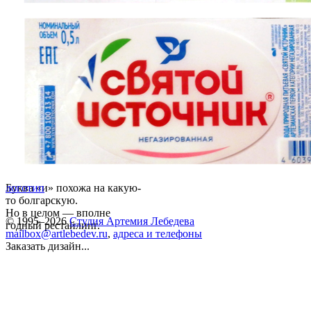
Буква «и» похожа на какую-
логотип
то болгарскую.
Но в целом — вполне
© 1995–2026
Студия Артемия Лебедева
годный рестайлинг.
mailbox@artlebedev.ru
,
адреса и телефоны
Заказать дизайн...