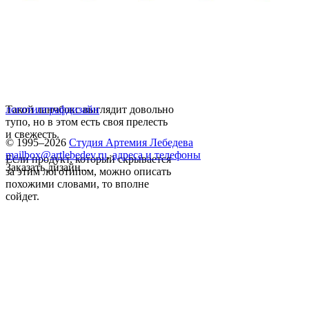
Такой ланчбокс выглядит довольно
логотип
графдизайн
тупо, но в этом есть своя прелесть
и свежесть.
© 1995–2026
Студия Артемия Лебедева
mailbox@artlebedev.ru
,
адреса и телефоны
Если продукт, который скрывается
Заказать дизайн...
за этим логотипом, можно описать
похожими словами, то вполне
сойдет.