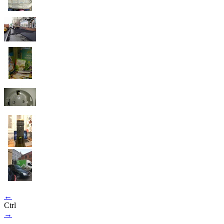
←
Ctrl
→