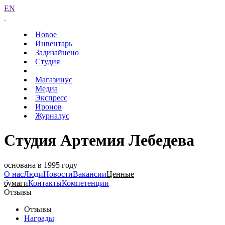
EN
Новое
Инвентарь
Задизайнено
Студия
Магазинус
Медиа
Экспресс
Иронов
Журналус
Студия Артемия Лебедева
основана в 1995 году
О нас
Люди
Новости
Вакансии
Ценные
бумаги
Контакты
Компетенции
Отзывы
Отзывы
Награды