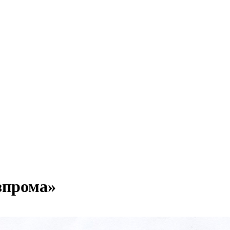
зпрома»