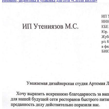
Нейминг, айдентика и упаковка для сети «Силли Билли»