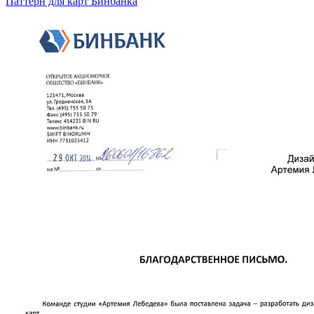
Паттерн для карт Бинбанка