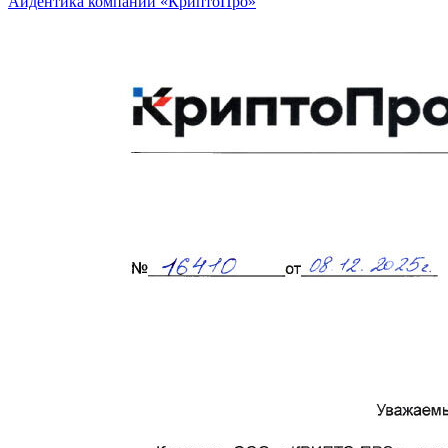
Айдентика компании «КриптоПро»