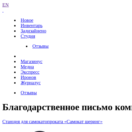
EN
Новое
Инвентарь
Задизайнено
Студия
Отзывы
Магазинус
Медиа
Экспресс
Иронов
Журналус
Отзывы
Благодарственное письмо ко
Станция для самокатопроката «Самокат шеринг»