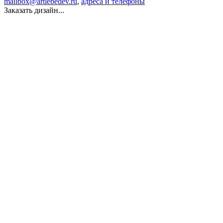
mailbox@artlebedev.ru
,
адреса и телефоны
Заказать дизайн...