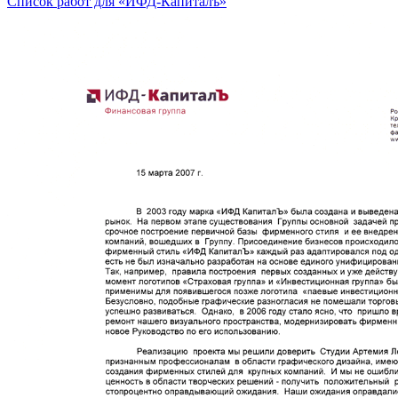
Список работ для «ИФД-Капиталъ»