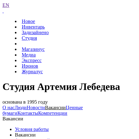
EN
Новое
Инвентарь
Задизайнено
Студия
Магазинус
Медиа
Экспресс
Иронов
Журналус
Студия Артемия Лебедева
основана в 1995 году
О нас
Люди
Новости
Вакансии
Ценные
бумаги
Контакты
Компетенции
Вакансии
Условия работы
Вакансии