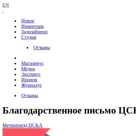
EN
Новое
Инвентарь
Задизайнено
Студия
Отзывы
Магазинус
Медиа
Экспресс
Иронов
Журналус
Отзывы
Благодарственное письмо Ц
Метропоезд ЦСКА