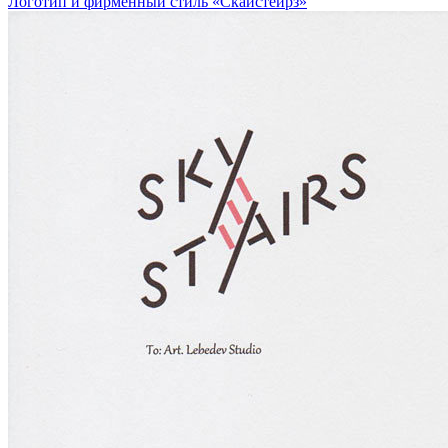
Логотип и фирменный стиль «Скайстейрз»