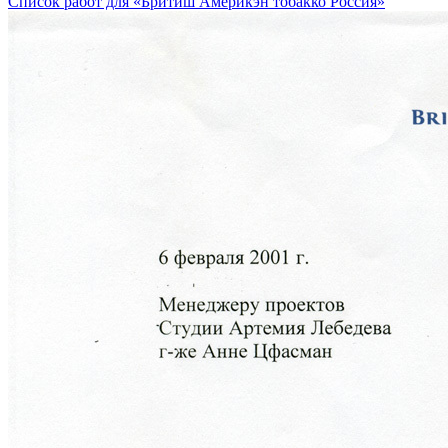
Список работ для «Бритиш Америкэн тобакко Россия»