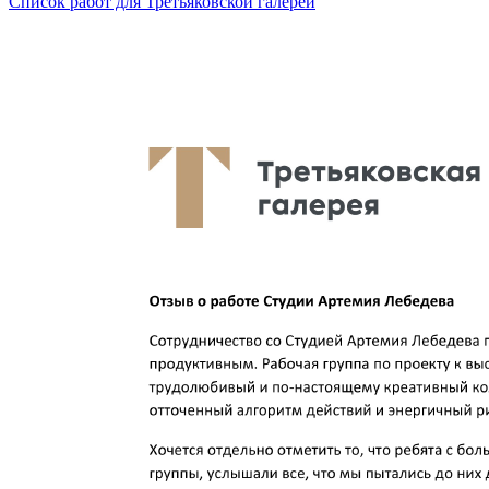
Список работ для Третьяковской галереи