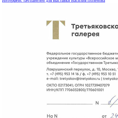
Интерфейс тач-панелей для выставки Василия Поленова