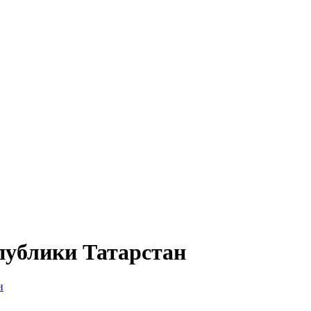
публики Татарстан
н