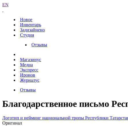
EN
Новое
Инвентарь
Задизайнено
Студия
Отзывы
Магазинус
Медиа
Экспресс
Иронов
Журналус
Отзывы
Благодарственное письмо Рес
Логотип и нейминг национальной тропы Республики Татарста
Оригинал