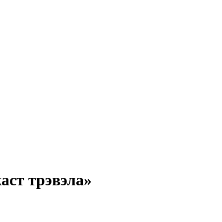
аст трэвэла»