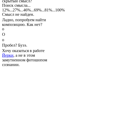
скрытый смысл?
Поиск смысла...
12%...27%...46%...69%...81%...100%
Смысл не найден.
Ладно, попробуем найти
композицию. Как нет?
о
О
о
Пробел? Буээ.
Хочу оказаться в работе
Йерки
, а не в этом
замутненном фотошопом
сознании.