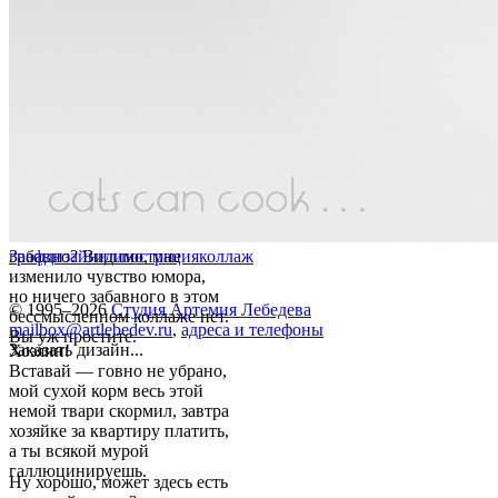
Забавно? Видимо, мне
графдизайн
иллюстрация
коллаж
изменило чувство юмора,
но ничего забавного в этом
© 1995–2026
Студия Артемия Лебедева
бессмысленном коллаже нет.
mailbox@artlebedev.ru
,
адреса и телефоны
Вы уж простите.
Заказать дизайн...
Хозяин!
Вставай — говно не убрано,
мой сухой корм весь этой
немой твари скормил, завтра
хозяйке за квартиру платить,
а ты всякой мурой
галлюцинируешь.
Ну хорошо, может здесь есть