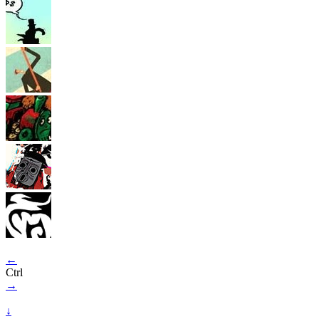
←
Ctrl
→
↓