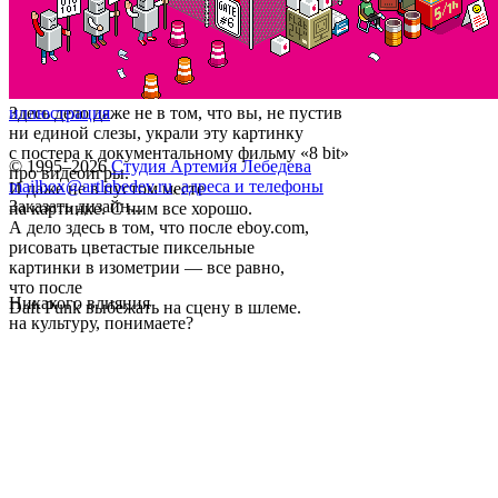
Здесь дело даже не в том, что вы, не пустив
иллюстрация
ни единой слезы, украли эту картинку
с постера к документальному фильму «8 bit»
© 1995–2026
Студия Артемия Лебедева
про видеоигры.
mailbox@artlebedev.ru
,
адреса и телефоны
И даже не в пустом месте
Заказать дизайн...
на картинке. С ним все хорошо.
А дело здесь в том, что после eboy.com,
рисовать цветастые пиксельные
картинки в изометрии — все равно,
что после
Никакого влияния
Daft Punk выбежать на сцену в шлеме.
на культуру, понимаете?