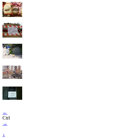
←
Ctrl
→
↓