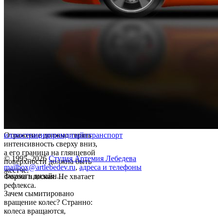
Отражение должно терять
иллюстрация
промдизайн
транспорт
интенсивность сверху вниз,
а его граница на глянцевой
© 1995–2026
Студия Артемия Лебедева
поверхности должна быть
mailbox@artlebedev.ru
,
адреса и телефоны
жестче.
Заказать дизайн...
Форма плоская. Не хватает
рефлекса.
Зачем сымитировано
вращение колес? Странно:
колеса вращаются,