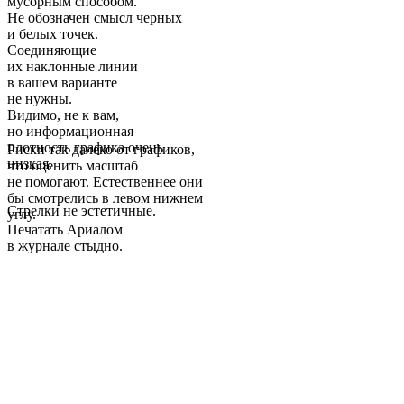
мусорным способом.
Не обозначен смысл черных
и белых точек.
Соединяющие
их наклонные линии
в вашем варианте
не нужны.
Видимо, не к вам,
но информационная
плотность графика очень
Риски так далеко от графиков,
низкая.
что оценить масштаб
не помогают. Естественнее они
бы смотрелись в левом нижнем
Стрелки не эстетичные.
углу.
Печатать Ариалом
в журнале стыдно.