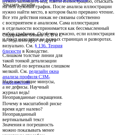
нужно запомнить код, найти иллюстрацию, отыскать
Заказать дизайн...
на ней нужный график. После анализа иллюстрации
нужно найти место, в котором было прервано чтение.
Все эти действия никак не связаны собственно
с восприятием и анализом. Сама иллюстрация
в отдельности воспринимается как бессмысленный
набор графиков. Особенно ужасно, если иллюстрация
Содержание блоков A, B и C
и текст находятся на разных страницах и разворотах.
не отделено друг от друга
визуально. См.
§ 136. Теория
близости
в Ководстве.
Слишком толстые линии для
такой тонкой детализации
Масштаб по вертикали слишком
мелкий. См.
редизайн окна
анализа профиля СЗМ-
Надо настоящие минусы,
изображений
а не дефисы. Научный
журнал ведь!
Неоправданные сокращения.
Почему в масштабной риске
время идет налево?
Неоправданный
вертикальный текст
Значения и погрешность
можно показывать менее