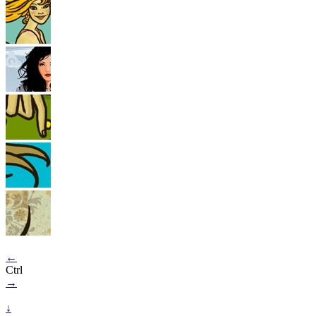
←
Ctrl
→
↓