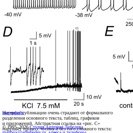
Научные публикации очень страдают от формального
интерфейс
разделения основного текста, таблиц, графиков
и приложений. Абстрактная ссылка на «рис. C»
© 1995–2026
Студия Артемия Лебедева
нарушает процесс чтения и без того сложного текста:
mailbox@artlebedev.ru
,
адреса и телефоны