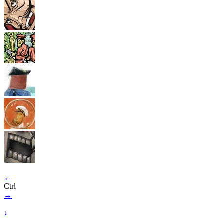
←
Ctrl
→
↓