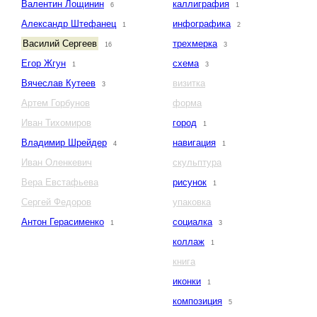
Валентин Лощинин
каллиграфия
6
1
Александр Штефанец
инфографика
1
2
Василий Сергеев
трехмерка
16
3
Егор Жгун
схема
1
3
Вячеслав Кутеев
визитка
3
Артем Горбунов
форма
Иван Тихомиров
город
1
Владимир Шрейдер
навигация
4
1
Иван Оленкевич
скульптура
Вера Евстафьева
рисунок
1
Сергей Федоров
упаковка
Антон Герасименко
социалка
1
3
коллаж
1
книга
иконки
1
композиция
5