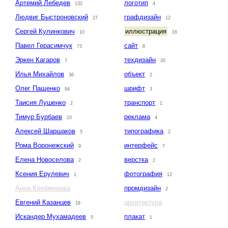
Артемий Лебедев
логотип
132
4
Людвиг Быстроновский
графдизайн
27
12
Сергей Кулинкович
иллюстрация
10
16
Павел Герасимчук
сайт
73
8
Эркен Кагаров
техдизайн
7
20
Илья Михайлов
объект
36
2
Олег Пащенко
шрифт
94
3
Таисия Лушенко
транспорт
2
1
Тимур Бурбаев
реклама
10
4
Алексей Шаршаков
типографика
5
2
Рома Воронежский
интерфейс
9
7
Елена Новоселова
верстка
2
2
Ксения Ерулевич
фотография
1
12
Анна Клейменова
промдизайн
2
Евгений Казанцев
архитектура
18
Искандер Мухамадеев
плакат
5
1