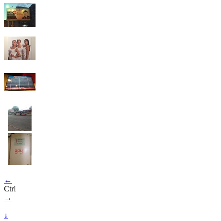
←
Ctrl
→
↓