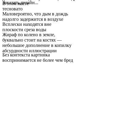
Заказать дизайн...
В этом месте
тесновато
Маловероятно, что дым в дождь
надолго задержится в воздухе
Всплески находятся вне
плоскости среза воды
Жираф по колено в земле,
буквально стоит на костях —
небольшое дополнение в копилку
абсурдности иллюстрации
Без контекста картинка
воспринимается не более чем бред