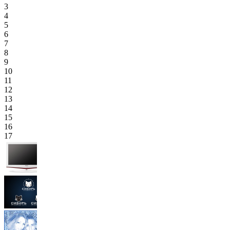
3
4
5
6
7
8
9
10
11
12
13
14
15
16
17