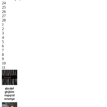
24
25
26
27
28
1
2
3
4
5
6
7
8
9
10
11