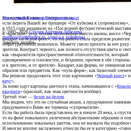
Уважаемый Казимир Северинович,
искусство
рисунок
иллюстрация
плакат
если верить Вашей же брошюре «От кубизма к супрематизму»,
в 1915 году раздавали на «Последней футуристической выставк
© 1995–2026
Студия Артемия Лебедева
в «красном» углу, осеняя экспозицию вместо иконы, висел «Ч
mailbox@artlebedev.ru
,
адреса и телефоны
квадрат на белом фоне», то эта работа стала пределом развития
Заказать дизайн...
нефигуративной живописи. Можете смело просить за нее руку 
зрителя. Контраст черного, как полного отсутствия цвета и свет
как «выразителя пространственной относительности, который
одновременно и плоскостен, и бездонен, причем в обе сторон
и к зрителю, и от зрителя». Квадрат, как форма, не увязанная н
образом или предметом. Как «нуль форм», как базисный элемен
Вы решили продолжить этот этап картинами «
Черный крест
» и
круг
».
За ними идут картины цветного этапа, начинавшиеся с «
Красн
квадрата
» (красный, как знак цветности вообще).
Третий этап —
белое на белом
.
Мы видим, что это не случайная акция, а продуманное навязы
придуманного Вами же термина «супрематизм».
Если бы работа была представлена не в начале 20 века, а спустя
то на фоне повального увлечения абстрактными образами и по
использовании локальных цветов, она не вызвала бы подобног
И многие вполне заслуженно отнесли бы ее в категорию «говн