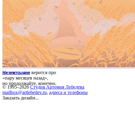
Не очень мне верится про
иллюстрация
«пару месяцев назад»,
но продолжайте, конечно.
© 1995–2026
Студия Артемия Лебедева
mailbox@artlebedev.ru
,
адреса и телефоны
Заказать дизайн...