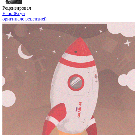
Рецензировал
Егор Жгун
оригинал
с рецензией