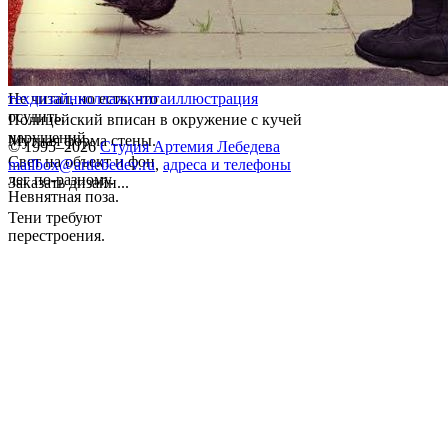
Не читал, но есть, что
техдизайн
коллаж
книга
иллюстрация
осудить.
Полицейский вписан в окружение с кучей
нарушений.
Мутная форма стены.
© 1995–2026
Студия Артемия Лебедева
Свет на объект и фон
mailbox@artlebedev.ru
,
адреса и телефоны
лег по-разному.
Заказать дизайн...
Невнятная поза.
Тени требуют
перестроения.