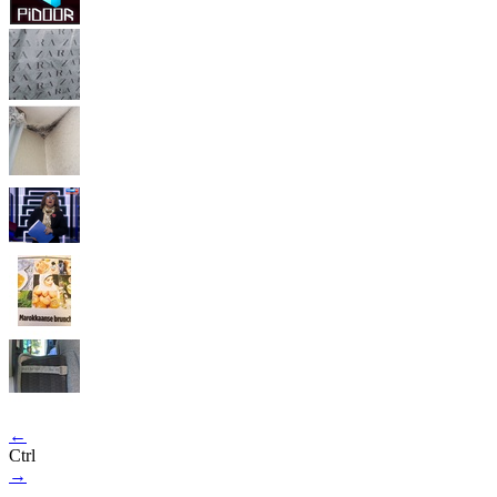
←
Ctrl
→