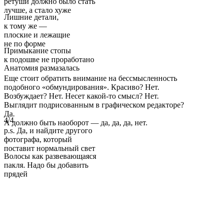
ретуши должно было стать
лучше, а стало хуже
Лишние детали,
к тому же —
плоские и лежащие
не по форме
Примыкание стопы
к подошве не проработано
Анатомия размазалась
Еще стоит обратить внимание на бессмысленность
подобного «обмундирования». Красиво? Нет.
Возбуждает? Нет. Несет какой-то смысл? Нет.
Выглядит подрисованным в графическом редакторе?
Да.
4/4
А должно быть наоборот — да, да, да, нет.
p.s. Да, и найдите другого
фотографа, который
поставит нормальный свет
Волосы как развевающаяся
пакля. Надо бы добавить
прядей