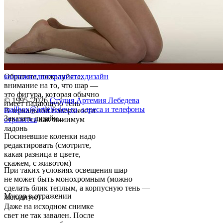
Обратите, пожалуйста,
коллаж
иллюстрация
техдизайн
внимание на то, что шар —
это фигура, которая обычно
© 1995–2026
Студия Артемия Лебедева
имеет падающую тень
mailbox@artlebedev.ru
,
адреса и телефоны
В зеркальной поверхности
Заказать дизайн...
отразится
как минимум
ладонь
Посиневшие коленки надо
редактировать (смотрите,
какая разница в цвете,
скажем, с животом)
При таких условиях освещения шар
не может быть монохромным (можно
сделать блик теплым, а корпусную тень —
Мусор в отражении
холодную)
Даже на исходном снимке
свет не так завален. После