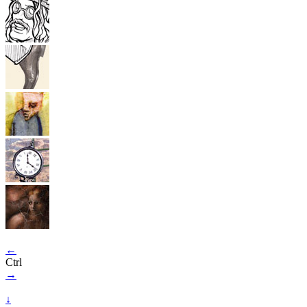
←
Ctrl
→
↓