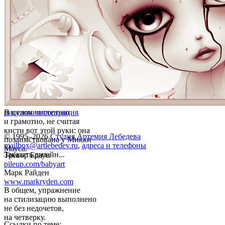
В целом чистенько
рисунок
иллюстрация
и грамотно, не считая
кисти вот этой руки: она
© 1995–2026
Студия Артемия Лебедева
позаимствована у Микки
mailbox@artlebedev.ru
,
адреса и телефоны
Мауса.
Заказать дизайн...
Тревор Браун
pileup.com/babyart
Марк Райден
www.markryden.com
В общем, упражнение
на стилизацию выполнено
не без недочетов,
на четверку.
Ссылки по теме: