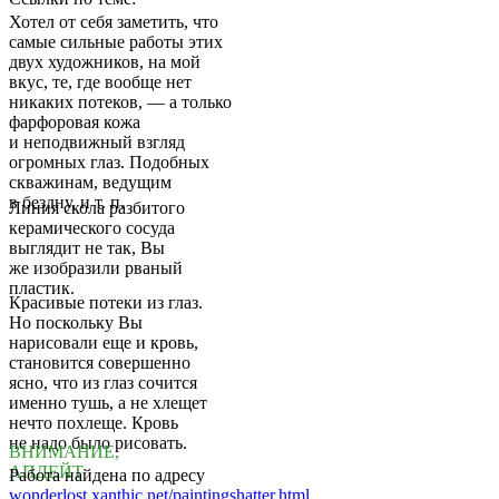
Хотел от себя заметить, что
самые сильные работы этих
двух художников, на мой
вкус, те, где вообще нет
никаких потеков, — а только
фарфоровая кожа
и неподвижный взгляд
огромных глаз. Подобных
скважинам, ведущим
в бездну, и т. п.
Линия скола разбитого
керамического сосуда
выглядит не так, Вы
же изобразили рваный
пластик.
Красивые потеки из глаз.
Но поскольку Вы
нарисовали еще и кровь,
становится совершенно
ясно, что из глаз сочится
именно тушь, а не хлещет
нечто похлеще. Кровь
не надо было рисовать.
ВНИМАНИЕ,
АПДЕЙТ
Работа найдена по адресу
wonderlost.xanthic.net/paintingshatter.html