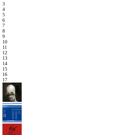
3
4
5
6
7
8
9
10
11
12
13
14
15
16
17