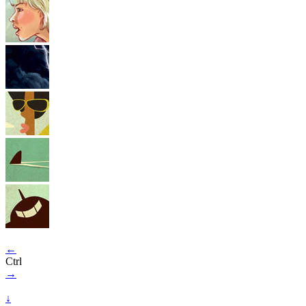
←
Ctrl
→
↓