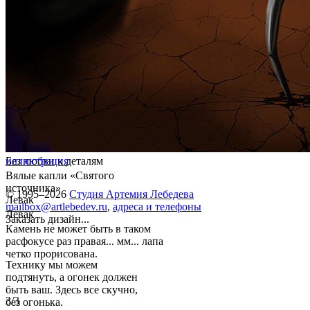
Без любви к деталям
иллюстрация
Вялые капли «Святого
источника»
© 1995–2026
Студия Артемия Лебедева
Левак
mailbox@artlebedev.ru
,
адреса и телефоны
Левак
Заказать дизайн...
Камень не может быть в таком
расфокусе раз правая... мм... лапа
четко прорисована.
Технику мы можем
подтянуть, а огонек должен
быть ваш. Здесь все скучно,
3/3
без огонька.