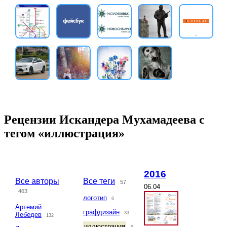
Рецензии Искандера Мухамадеева с
тегом «иллюстрация»
2016
Все авторы
Все теги
57
06.04
463
логотип
6
Артемий
графдизайн
33
Лебедев
132
иллюстрация