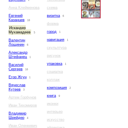
1
Анна Клейменова
схема
Евгений
визитка
6
Казанцев
18
форма
Искандер
город
Мухамадеев
1
5
навигация
Валентин
1
Лощинин
6
скульптура
Александр
рисунок
Штефанец
1
упаковка
Василий
1
Сергеев
16
социалка
Егор Жгун
1
коллаж
Вячеслав
композиция
2
Кутеев
3
книга
9
Артем Горбунов
иконки
Иван Тихомиров
интерьер
Владимир
Шрейдер
4
искусство
Иван Оленкевич
айдентика