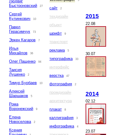
5
Людвиг
Быстроновский
27
сайт
2
Сергей
2015
техдизайн
Кулинкович
10
22.08
объект
Павел
Герасимчук
73
шрифт
9
Эркен Кагаров
7
транспорт
Илья
реклама
5
Михайлов
30.07
36
типографика
33
Олег Пащенко
94
интерфейс
Таисия
Лушенко
2
верстка
47
Тимур Бурбаев
10
фотография
2
Алексей
промдизайн
2014
Шаршаков
5
архитектура
02.12
Рома
Воронежский
плакат
9
8
Елена
каллиграфия
3
Новоселова
2
инфографика
4
Ксения
23.07
Ерулевич
трехмерка