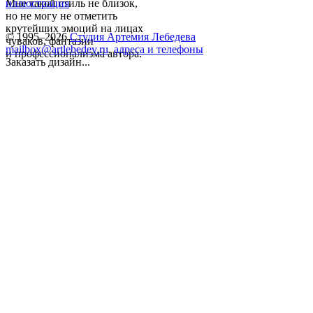
Мне такой стиль не близок,
иллюстрация
но не могу не отметить
крутейших эмоций на лицах
© 1995–2026
Студия Артемия Лебедева
чуваков, фантазии
mailbox@artlebedev.ru
,
адреса и телефоны
и профессионализма автора.
Заказать дизайн...