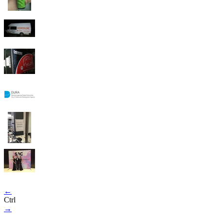
←
Ctrl
→