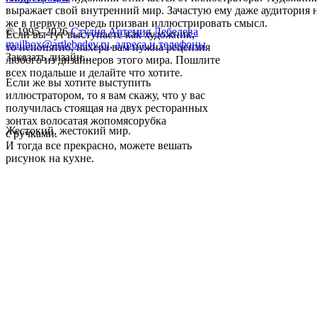
выражает свой внутренний мир. Зачастую ему даже аудитория 
же в первую очередь призван иллюстрировать смысл.
© 1995–2026
Студия Артемия Лебедева
Если вы тут выступаете как художник,
mailbox@artlebedev.ru
,
адреса и телефоны
то непонятно, нахера вам нужна рецензия
Заказать дизайн...
любого из дизайнеров этого мира. Пошлите
всех подальше и делайте что хотите.
Если же вы хотите выступить
иллюстратором, то я вам скажу, что у вас
получилась стоящая на двух ресторанных
зонтах волосатая жопомясорубка
Жестокий, жестокий мир.
с ручками.
И тогда все прекрасно, можете вешать
рисунок на кухне.