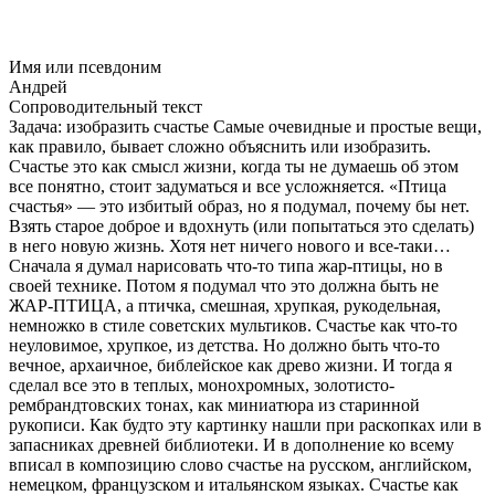
Имя или псевдоним
Андрей
Сопроводительный текст
Задача: изобразить счастье Самые очевидные и простые вещи,
как правило, бывает сложно объяснить или изобразить.
Счастье это как смысл жизни, когда ты не думаешь об этом
все понятно, стоит задуматься и все усложняется. «Птица
счастья» — это избитый образ, но я подумал, почему бы нет.
Взять старое доброе и вдохнуть (или попытаться это сделать)
в него новую жизнь. Хотя нет ничего нового и
все-таки
…
Сначала я думал нарисовать
что-то
типа
жар-птицы
, но в
своей технике. Потом я подумал что это должна быть не
ЖАР-ПТИЦА
, а птичка, смешная, хрупкая, рукодельная,
немножко в стиле советских мультиков. Счастье как
что-то
неуловимое, хрупкое, из детства. Но должно быть
что-то
вечное, архаичное, библейское как древо жизни. И тогда я
сделал все это в теплых, монохромных, золотисто-
рембрандтовских тонах, как миниатюра из старинной
рукописи. Как будто эту картинку нашли при раскопках или в
запасниках древней библиотеки. И в дополнение ко всему
вписал в композицию слово счастье на русском, английском,
немецком, французском и итальянском языках. Счастье как