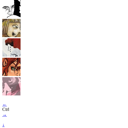
←
Ctrl
→
↓