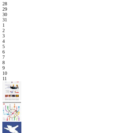
28
29
30
31
1
2
3
4
5
6
7
8
9
10
11